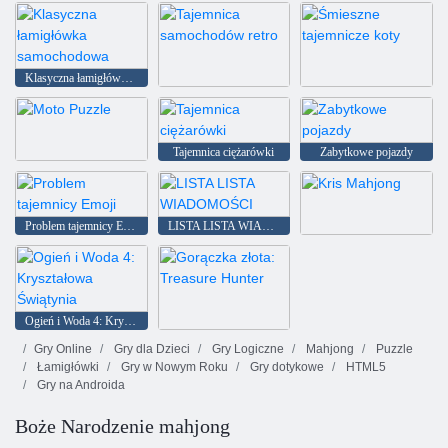
Święty Mikołaj
Zagadka Monster Truck
Klasyczna łamigłówka samochodowa
Tajemnica samochodów retro
Śmieszne tajemnicze koty
Tajemnica ciężarówki
Zabytkowe pojazdy
Moto Puzzle
Problem tajemnicy Emoji
LISTA LISTA WIADOMOŚCI
Kris Mahjong
Ogień i Woda 4: Kryształowa Świątynia
Gorączka złota: Treasure Hunter
Gry Online
Gry dla Dzieci
Gry Logiczne
Mahjong
Puzzle
Łamigłówki
Gry w Nowym Roku
Gry dotykowe
HTML5
Gry na Androida
Boże Narodzenie mahjong