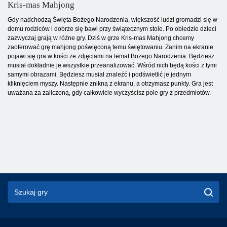
Kris-mas Mahjong
Gdy nadchodzą Święta Bożego Narodzenia, większość ludzi gromadzi się w
domu rodziców i dobrze się bawi przy świątecznym stole. Po obiedzie dzieci
zazwyczaj grają w różne gry. Dziś w grze Kris-mas Mahjong chcemy
zaoferować grę mahjong poświęconą temu świętowaniu. Zanim na ekranie
pojawi się gra w kości ze zdjęciami na temat Bożego Narodzenia. Będziesz
musiał dokładnie je wszystkie przeanalizować. Wśród nich będą kości z tymi
samymi obrazami. Będziesz musiał znaleźć i podświetlić je jednym
kliknięciem myszy. Następnie znikną z ekranu, a otrzymasz punkty. Gra jest
uważana za zaliczoną, gdy całkowicie wyczyścisz pole gry z przedmiotów.