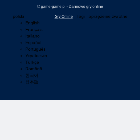
© game-game.pl - Darmowe gry online
polski
Tagi
Sprzężenie zwrotne
Gry Online
English
Français
Italiano
Español
Português
Українська
Türkçe
Română
한국어
日本語