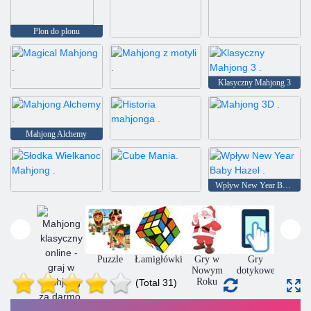
Plon do plonu
Motyl kyodai
Mahjong Fortuna
Klasyczny Mahjong 3
Magical Mahjong
Mahjong z motyli
Mahjong Alchemy
Historia mahjonga
Mahjong 3D
Wpływ New Year Baby Hazel
Słodka Wielkanoc Mahjong
Cube Mania
Gry
Puzzle
Łamigłówki
Gry w
Gry
HTM
ukacyjne
Nowym
dotykowe
la dzieci
Roku
(Total 31)