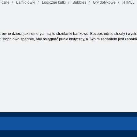
iczne
Łamigłówki
Logiczne kulki
Bubbles
Gry dotykowe
HTML5
wydanie
świąteczne:
Cookie Crush 2
TenTrix
Funny bubbles
arówno dzieci, jak i emeryci - są to strzelanki bańkowe. Bezpośrednie strzały i wy
ki stopniowo spadnie, aby osiągnąć punkt krytyczny, a Twoim zadaniem jest zapobi