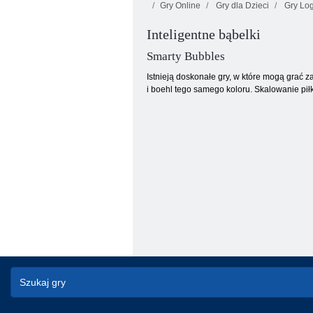
Gry Online
Gry dla Dzieci
Gry Log
Inteligentne bąbelki
Smarty Bubbles
Istnieją doskonałe gry, w które mogą grać z
i boehl tego samego koloru. Skalowanie pił
Ogień i Woda 4: Kryształowa Świątynia