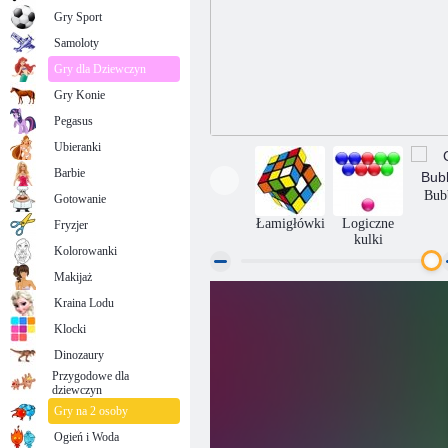
Gry Sport
Samoloty
Gry dla Dziewczyn
Gry Konie
Pegasus
Ubieranki
Barbie
Bub
Gotowanie
Łamigłówki
Logiczne
Fryzjer
kulki
Kolorowanki
Makijaż
Kraina Lodu
Bubbles
Klocki
Dinozaury
Przygodowe dla
dziewczyn
Gry na 2 osoby
Ogień i Woda