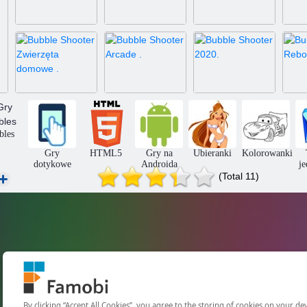
Bubble Shooter
historia Bubble
Kitty Bubbles
HD
Bubble Shooter
bles
Zwierzęta
Bubble Shooter
Bubble Shooter
Bu
domowe
Arcade
2020
Gry
HTML5
Gry na
Ubieranki
Kolorowanki
dotykowe
Androida
je
(Total 11)