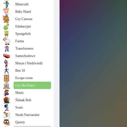
Minecraft
Baby Hazel
Gry Cartoon
Edukacyjne
Spongebob
Farma
Transformers
Samochodowe
Masza i Niedźwiedź
Ben 10
Escape room
Gry dla Dzieci
Mario
Ślimak Bob
Sonic
Skoki Narciarskie
Questy