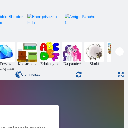
świąteczne
Puzerya
bąbelki
Shooter: Shooter
Smocze bąbelki
bble Shooter
Energetyczne
Reboot
kule
Amigo Pancho 1
Trzy w
Konstrukcja
Edukacyjne
Na pamięć
Skoki
Puzzle
dnej linii
Ciemniejszy