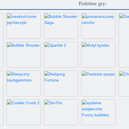
Podobne gry:
nieskończone
Bubble Shooter
pomarańczowy
pęcherzyki
Saga
rancho
Bubble Shooter
Sparkle 2
Motyl kyodai
Klasyczny
Mahjong
backgammon
Fortuna
Pasiasta wyspa
C