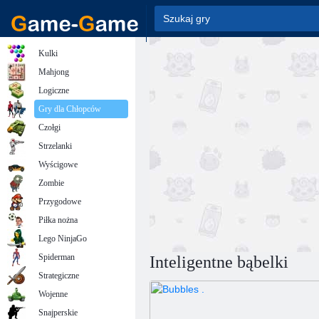
Kulki
Mahjong
Logiczne
Gry dla Chłopców
Czołgi
Strzelanki
Wyścigowe
Zombie
Przygodowe
Piłka nożna
Lego NinjaGo
Spiderman
Inteligentne bąbelki
Strategiczne
Wojenne
Snajperskie