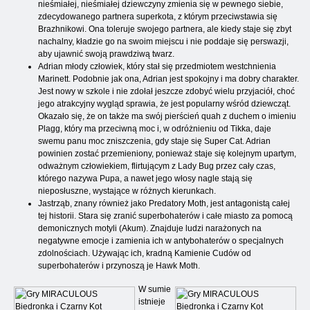
nieśmiałej, nieśmiałej dziewczyny zmienia się w pewnego siebie,
zdecydowanego partnera superkota, z którym przeciwstawia się
Brazhnikowi. Ona toleruje swojego partnera, ale kiedy staje się zbyt
nachalny, kładzie go na swoim miejscu i nie poddaje się perswazji,
aby ujawnić swoją prawdziwą twarz.
Adrian młody człowiek, który stał się przedmiotem westchnienia
Marinett. Podobnie jak ona, Adrian jest spokojny i ma dobry charakter.
Jest nowy w szkole i nie zdołał jeszcze zdobyć wielu przyjaciół, choć
jego atrakcyjny wygląd sprawia, że ​​jest popularny wśród dziewcząt.
Okazało się, że on także ma swój pierścień quah z duchem o imieniu
Plagg, który ma przeciwną moc i, w odróżnieniu od Tikka, daje
swemu panu moc zniszczenia, gdy staje się Super Cat. Adrian
powinien zostać przemieniony, ponieważ staje się kolejnym upartym,
odważnym człowiekiem, flirtującym z Lady Bug przez cały czas,
którego nazywa Pupa, a nawet jego włosy nagle stają się
nieposłuszne, wystające w różnych kierunkach.
Jastrząb, znany również jako Predatory Moth, jest antagonistą całej
tej historii. Stara się zranić superbohaterów i całe miasto za pomocą
demonicznych motyli (Akum). Znajduje ludzi narażonych na
negatywne emocje i zamienia ich w antybohaterów o specjalnych
zdolnościach. Używając ich, kradną Kamienie Cudów od
superbohaterów i przynoszą je Hawk Moth.
W sumie
istnieje