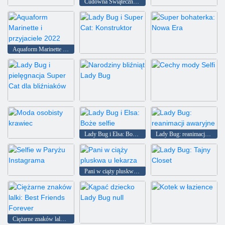
Cudowna Świąteczna Biedronka
Puzzle Biedronka
Biedronka: Ukryte Gwiazdy
Aquaform Marinette i przyjaciele 2022
Lady Bug i Super Cat: Konstruktor
Super bohaterka: Nowa Era
Lady Bug i pielęgnacja Super Cat dla bliźniaków
Narodziny bliźniąt Lady Bug
Cechy mody Selfi
Lady Bug i Elsa: Boże selfie
Lady Bug: reanimacji awaryjne
Moda osobisty krawiec
Pani w ciąży pluskwa u lekarza
Selfie w Paryżu Instagrama
Lady Bug: Tajny Closet
Ciężarne znaków lalki: Best Friends Forever