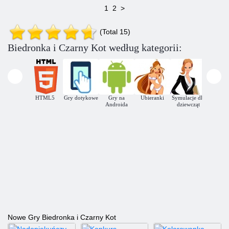
1
2
>
(Total 15)
Biedronka i Czarny Kot według kategorii:
WebGL
HTML5
Gry dotykowe
Gry na
Ubieranki
Symulacje dla
Leka
Androida
dziewcząt
Nowe Gry Biedronka i Czarny Kot