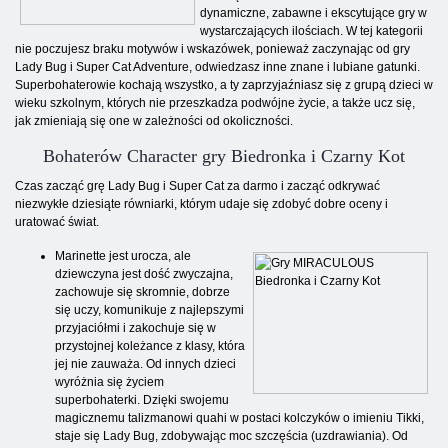
dynamiczne, zabawne i ekscytujące gry w
wystarczających ilościach. W tej kategorii
nie poczujesz braku motywów i wskazówek, ponieważ zaczynając od gry
Lady Bug i Super Cat Adventure, odwiedzasz inne znane i lubiane gatunki.
Superbohaterowie kochają wszystko, a ty zaprzyjaźniasz się z grupą dzieci w
wieku szkolnym, których nie przeszkadza podwójne życie, a także ucz się,
jak zmieniają się one w zależności od okoliczności.
Bohaterów Character gry Biedronka i Czarny Kot
Czas zacząć grę Lady Bug i Super Cat za darmo i zacząć odkrywać
niezwykłe dziesiąte równiarki, którym udaje się zdobyć dobre oceny i
uratować świat.
Marinette jest urocza, ale
dziewczyna jest dość zwyczajna,
zachowuje się skromnie, dobrze
się uczy, komunikuje z najlepszymi
przyjaciółmi i zakochuje się w
przystojnej koleżance z klasy, która
jej nie zauważa. Od innych dzieci
wyróżnia się życiem
superbohaterki. Dzięki swojemu
magicznemu talizmanowi quahi w postaci kolczyków o imieniu Tikki,
staje się Lady Bug, zdobywając moc szczęścia (uzdrawiania). Od