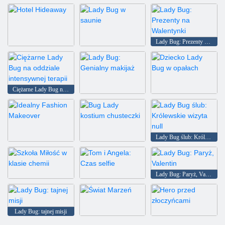
Kąpać dziecko Lady Bug null
Kotek w łazience
Lady Bug: Prezenty na Walentynki
Hotel Hideaway
Lady Bug w saunie
Ciężarne Lady Bug na oddziale intensywnej terapii
Lady Bug: Genialny makijaż
Dziecko Lady Bug w opałach
Lady Bug ślub: Królewskie wizyta null
Idealny Fashion Makeover
Bug Lady kostium chusteczki
Lady Bug: Paryż, Valentin
Szkoła Miłość w klasie chemii
Tom i Angela: Czas selfie
Lady Bug: tajnej misji
Świat Marzeń
Hero przed złoczyńcami