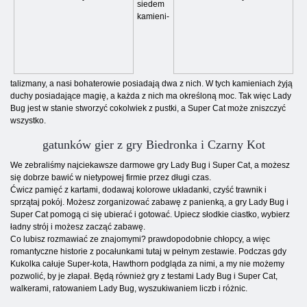
siedem
kamieni-
talizmany, a nasi bohaterowie posiadają dwa z nich. W tych kamieniach żyją
duchy posiadające magię, a każda z nich ma określoną moc. Tak więc Lady
Bug jest w stanie stworzyć cokolwiek z pustki, a Super Cat może zniszczyć
wszystko.
gatunków gier z gry Biedronka i Czarny Kot
We zebraliśmy najciekawsze darmowe gry Lady Bug i Super Cat, a możesz
się dobrze bawić w nietypowej firmie przez długi czas.
Ćwicz pamięć z kartami, dodawaj kolorowe układanki, czyść trawnik i
sprzątaj pokój. Możesz zorganizować zabawę z panienką, a gry Lady Bug i
Super Cat pomogą ci się ubierać i gotować. Upiecz słodkie ciastko, wybierz
ładny strój i możesz zacząć zabawę.
Co lubisz rozmawiać ze znajomymi? prawdopodobnie chłopcy, a więc
romantyczne historie z pocałunkami tutaj w pełnym zestawie. Podczas gdy
Kukolka całuje Super-kota, Hawthorn podgląda za nimi, a my nie możemy
pozwolić, by je złapał. Będą również gry z testami Lady Bug i Super Cat,
walkerami, ratowaniem Lady Bug, wyszukiwaniem liczb i różnic.