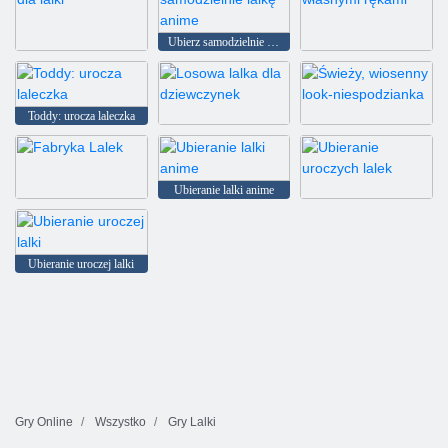
Ubierz samodzielnie lalkę anime
Tworzenie stroju dla lalki
Ubierz lalkę chibi własnymi rękami
Toddy: urocza laleczka
Losowa lalka dla dziewczynek
Świeży, wiosenny look-niespodzianka
Ubieranie lalki anime
Fabryka Lalek
Ubieranie uroczych lalek
Ubieranie uroczej lalki
Gry Online
Wszystko
Gry Lalki