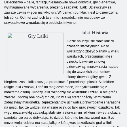
Dzieciństwo – bajki, fantazji, niesamowite nowe odkrycia, gry plenerowe,
wyimaginowane wydarzenia, prezenty i zabawki. Lalki Dziewczyny są
zawsze czymś więcej niż tylko gry. W różnych punktach jest to dziewczyna
lub córka. Od niej żadnych tajemnic i zagadek, i nie ma obawy, że
przypadkowo wygadać się o osobiste, intymne.
lalki Historia
ludzie nauczyli się robić lalki w
czasach starożytnych. Po to
wystarczyło złożyć tkaniny w wielu
warstwach, przeciągnąć linę i
dziecko bawił się z nową
dziewczyną. Improwizacja nadaje
się do wszelkich elementów –
słomy, drewna, gliny, gwint. Z
biegiem czasu, lalka zaczęła produkować porcelanę i plastik. A niektóre
religie lalki z wosku, i dać im magiczne moce, identyfikowanie się z
konkretną osobą. Drodzy lalki rozpoczął się w kierunku sztuki, a nie grać i
zbierać. Zdobią one pokój z nich, i to wielką starannością. W muzeum
zobaczymy marionetką Reprezentantów uchwaliła przywrócenie i narażone
na gości, tak, że widzieli na własne oczy, co lalki grać swoich dziadków. Tak
więc, poza zwykłą zabawką, stały się historycznym reliktem i świetna okazja,
pamiętaj, że palce dotykając, że dzieci, które nie jest już wśród nas. Być
może twoja rodzina ma starą lalkę, z którą wasi przodkowie grał w linii