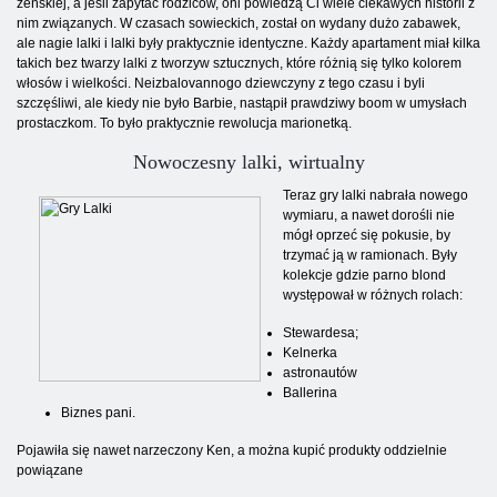
żeńskiej, a jeśli zapytać rodziców, oni powiedzą Ci wiele ciekawych historii z
nim związanych. W czasach sowieckich, został on wydany dużo zabawek,
ale nagie lalki i lalki były praktycznie identyczne. Każdy apartament miał kilka
takich bez twarzy lalki z tworzyw sztucznych, które różnią się tylko kolorem
włosów i wielkości. Neizbalovannogo dziewczyny z tego czasu i byli
szczęśliwi, ale kiedy nie było Barbie, nastąpił prawdziwy boom w umysłach
prostaczkom. To było praktycznie rewolucja marionetką.
Nowoczesny lalki, wirtualny
Teraz gry lalki nabrała nowego
wymiaru, a nawet dorośli nie
mógł oprzeć się pokusie, by
trzymać ją w ramionach. Były
kolekcje gdzie parno blond
występował w różnych rolach:
Stewardesa;
Kelnerka
astronautów
Ballerina
Biznes pani.
Pojawiła się nawet narzeczony Ken, a można kupić produkty oddzielnie
powiązane