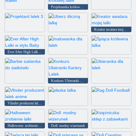
Projektantka królowej lalek
Motyl Anime Doll Maker
ubierz lalkę
Kreator awatara mojej lalki
Projektant lalek 3
Ubierz śliczną lalkę
Ever After High Lalki w stylu Baby
malowanka dla lalek
Śpiąca królewna lalka
Konkurs Ubieranki Kariery Lalek
Barbie sukienka do siatkówki
Ubieranka dla lalek
Vlinder producent lalek anime
płaska lalka
Rag Doll Football
Halloween: zrobienie lalki
Doll: modny wizerunek
Księżniczka: sklep z zabawkami