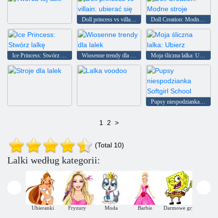
Doll princess vs villain: ubierać się
Doll Creation: Modne stroje
Twórca tej lalki
Ice Princess: Stwórz lalkę
Wiosenne trendy dla lalek
Moja śliczna lalka: Ubierz
Pupsy niespodzianka Softgirl School
Stroje dla lalek
Lalka voodoo
1
2
>
(Total 10)
Lalki według kategorii:
Puzzle
Ubieranki
Fryzury
Moda
Barbie
Darmowe gry
Symulacj
dziewc