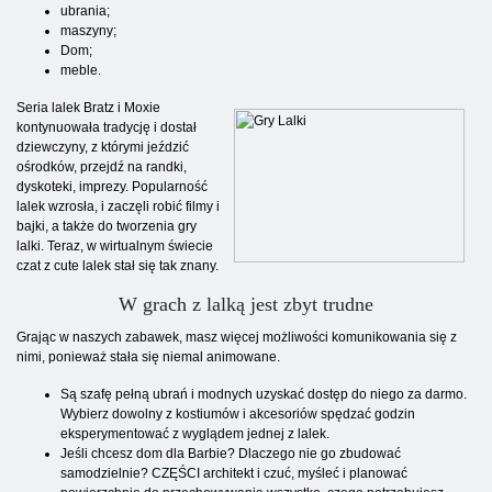
ubrania;
maszyny;
Dom;
meble.
Seria lalek Bratz i Moxie
kontynuowała tradycję i dostał
dziewczyny, z którymi jeździć
ośrodków, przejdź na randki,
dyskoteki, imprezy. Popularność
lalek wzrosła, i zaczęli robić filmy i
bajki, a także do tworzenia gry
lalki. Teraz, w wirtualnym świecie
czat z cute lalek stał się tak znany.
W grach z lalką jest zbyt trudne
Grając w naszych zabawek, masz więcej możliwości komunikowania się z
nimi, ponieważ stała się niemal animowane.
Są szafę pełną ubrań i modnych uzyskać dostęp do niego za darmo.
Wybierz dowolny z kostiumów i akcesoriów spędzać godzin
eksperymentować z wyglądem jednej z lalek.
Jeśli chcesz dom dla Barbie? Dlaczego nie go zbudować
samodzielnie? CZĘŚCI architekt i czuć, myśleć i planować