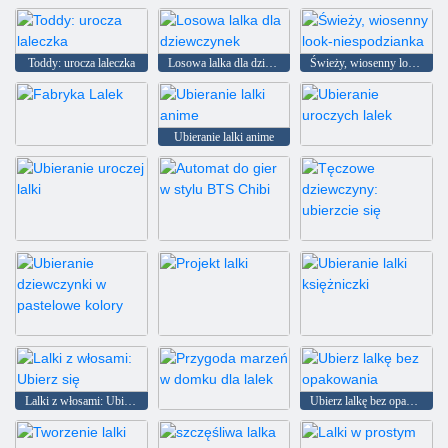
Tworzenie stroju dla lalki
Ubierz lalkę chibi własnymi rękami
Toddy: urocza laleczka
Losowa lalka dla dziewczynek
Świeży, wiosenny look-niespodzianka
Ubieranie lalki anime
Fabryka Lalek
Ubieranie uroczych lalek
Ubieranie uroczej lalki
Automat do gier w stylu BTS Chibi
Tęczowe dziewczyny: ubierzcie się
Ubieranie dziewczynki w pastelowe kolory
Projekt lalki
Ubieranie lalki księżniczki
Lalki z włosami: Ubierz się
Ubierz lalkę bez opakowania
Przygoda marzeń w domku dla lalek