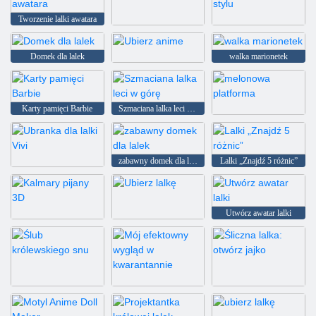
Tworzenie lalki awatara
szczęśliwa lalka
Lalki w prostym stylu
Domek dla lalek
walka marionetek
Ubierz anime
Karty pamięci Barbie
Szmaciana lalka leci w górę
melonowa platforma
zabawny domek dla lalek
Lalki „Znajdź 5 różnic”
Ubranka dla lalki Vivi
Utwórz awatar lalki
Kalmary pijany 3D
Ubierz lalkę
Ślub królewskiego snu
Mój efektowny wygląd w kwarantannie
Śliczna lalka: otwórz jajko